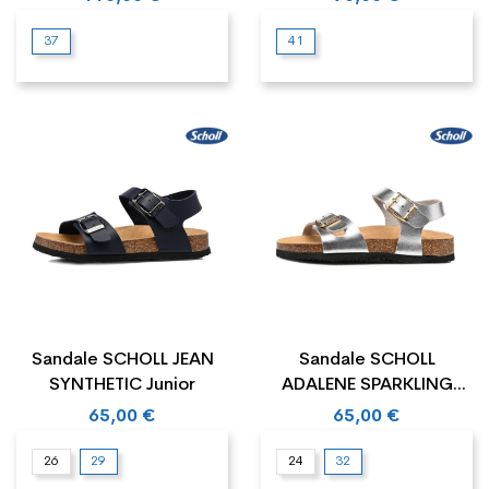
37
41
Sandale SCHOLL JEAN
Sandale SCHOLL
SYNTHETIC Junior
ADALENE SPARKLING
SYNTHETIC Junior
65,00 €
65,00 €
26
29
24
32