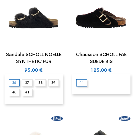
Sandale SCHOLL NOELLE
Chausson SCHOLL FAE
SYNTHETIC FUR
SUEDE BIS
95,00 €
125,00 €
36
37
38
39
41
40
41