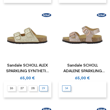
Sandale SCHOLL ALEX
Sandale SCHOLL
SPARKLING SYNTHETIC
ADALENE SPARKLING
Junior
SYNTHETIC Junior
65,00 €
65,00 €
26
27
28
29
34