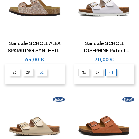
Sandale SCHOLL ALEX
Sandale SCHOLL
SPARKLING SYNTHETIC
JOSEPHINE Patent
Junior
Synthetic
65,00 €
70,00 €
26
29
32
36
37
41