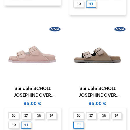
40
41
Sandale SCHOLL
Sandale SCHOLL
JOSEPHINE OVER
JOSEPHINE OVER
SYNTHETIC LEATHER
SYNTHETIC LEATHER
85,00 €
85,00 €
36
37
38
39
36
37
38
39
40
41
41