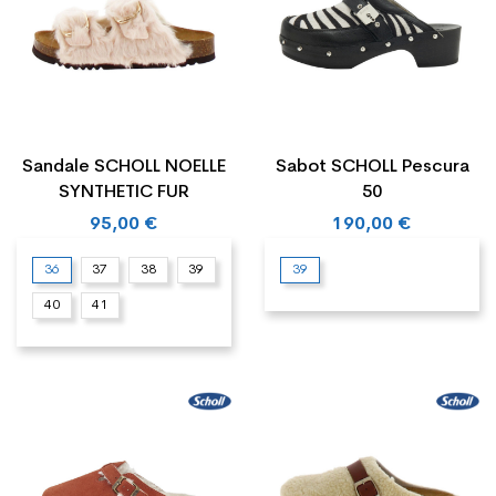
Sandale SCHOLL NOELLE
Sabot SCHOLL Pescura
SYNTHETIC FUR
50
95,00 €
190,00 €
36
37
38
39
39
40
41