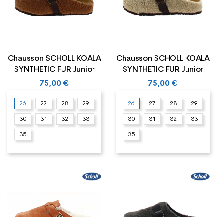
Chausson SCHOLL KOALA
Chausson SCHOLL KOALA
SYNTHETIC FUR Junior
SYNTHETIC FUR Junior
75,00 €
75,00 €
26
27
28
29
26
27
28
29
30
31
32
33
30
31
32
33
35
35