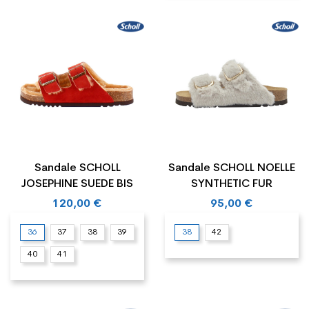
Sandale SCHOLL
Sandale SCHOLL NOELLE
JOSEPHINE SUEDE BIS
SYNTHETIC FUR
120,00 €
95,00 €
36
37
38
39
38
42
40
41