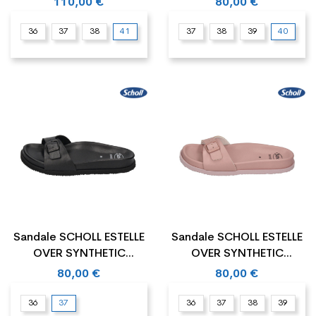
110,00 €
80,00 €
36
37
38
41
37
38
39
40
Sandale SCHOLL ESTELLE
Sandale SCHOLL ESTELLE
OVER SYNTHETIC
OVER SYNTHETIC
LEATHER
LEATHER
80,00 €
80,00 €
36
37
36
37
38
39