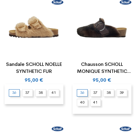
Sandale SCHOLL NOELLE
Chausson SCHOLL
SYNTHETIC FUR
MONIQUE SYNTHETIC
FUR+LEATHER
95,00 €
95,00 €
36
37
38
41
36
37
38
39
40
41