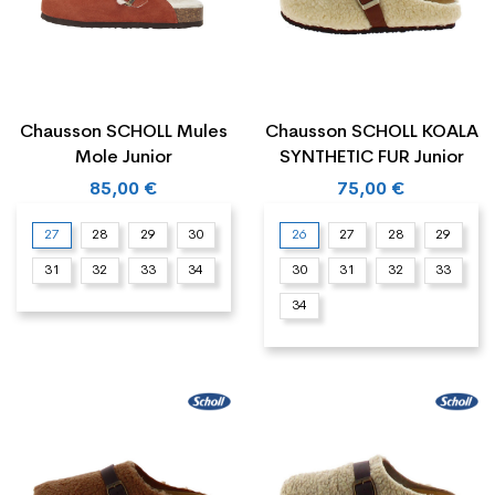
Chausson SCHOLL Mules
Chausson SCHOLL KOALA
Mole Junior
SYNTHETIC FUR Junior
85,00 €
75,00 €
27
28
29
30
26
27
28
29
31
32
33
34
30
31
32
33
34