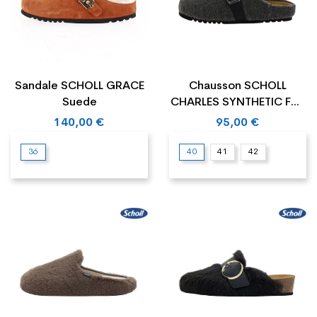
Sandale SCHOLL GRACE
Chausson SCHOLL
Suede
CHARLES SYNTHETIC FUR
LEATHER
140,00 €
95,00 €
36
40
41
42