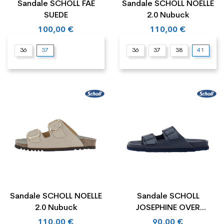
Sandale SCHOLL FAE
Sandale SCHOLL NOELLE
SUEDE
2.0 Nubuck
100,00 €
110,00 €
36
37
36
37
38
41
Sandale SCHOLL NOELLE
Sandale SCHOLL
2.0 Nubuck
JOSEPHINE OVER
SYNTHETIC LEATHER
110,00 €
90,00 €