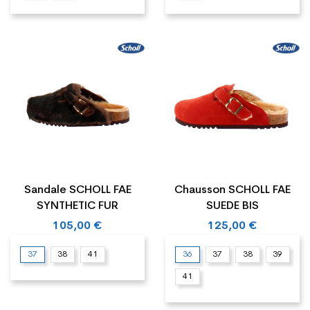
Sandale SCHOLL FAE
Chausson SCHOLL FAE
SYNTHETIC FUR
SUEDE BIS
105,00 €
125,00 €
37
38
41
36
37
38
39
41