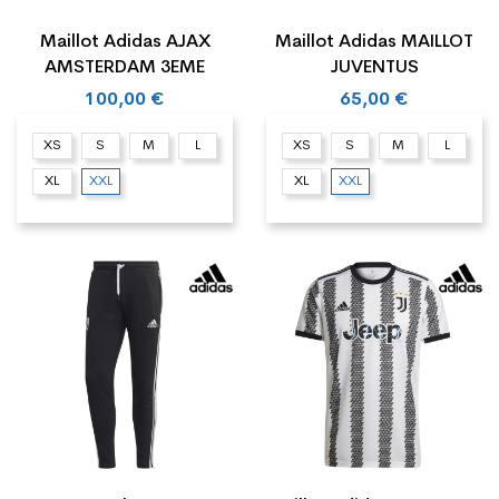
Maillot Adidas AJAX
Maillot Adidas MAILLOT
AMSTERDAM 3EME
JUVENTUS
100,00 €
65,00 €
XS
S
M
L
XS
S
M
L
XL
XXL
XL
XXL