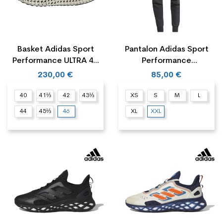
Basket Adidas Sport
Pantalon Adidas Sport
Performance ULTRA 4D
Performance
FWD
JUVENTUS...
230,00 €
85,00 €
40
41⅓
42
43⅓
XS
S
M
L
44
45⅓
46
XL
XXL