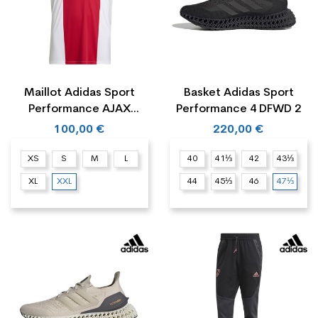
Maillot Adidas Sport
Basket Adidas Sport
Performance AJAX
Performance 4 DFWD 2
AMSTERDAM...
100,00 €
220,00 €
XS
S
M
L
40
41⅓
42
43⅓
XL
XXL
44
45⅓
46
47⅓