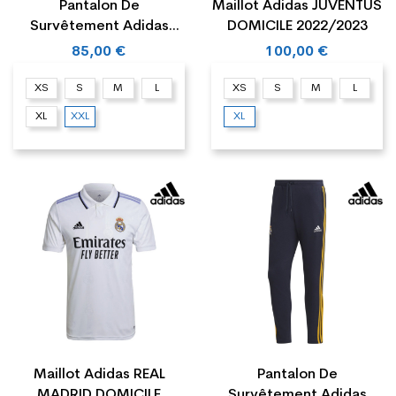
Pantalon De
Maillot Adidas JUVENTUS
Survêtement Adidas
DOMICILE 2022/2023
JUVENTUS DNA
85,00 €
100,00 €
XS
S
M
L
XS
S
M
L
XL
XXL
XL
Maillot Adidas REAL
Pantalon De
MADRID DOMICILE
Survêtement Adidas