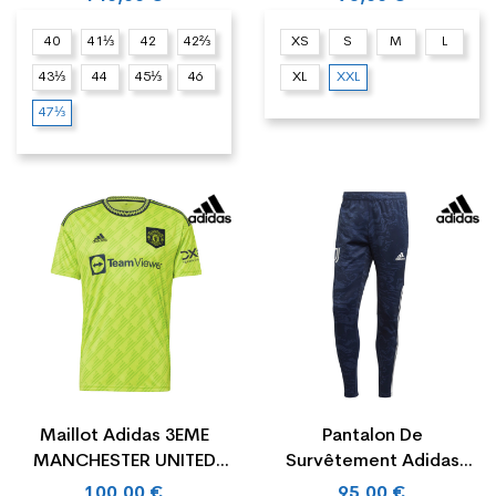
40
41⅓
42
42⅔
XS
S
M
L
43⅓
44
45⅓
46
XL
XXL
47⅓
Maillot Adidas 3EME
Pantalon De
MANCHESTER UNITED
Survêtement Adidas
22/23
JUVENTUS
100,00 €
95,00 €