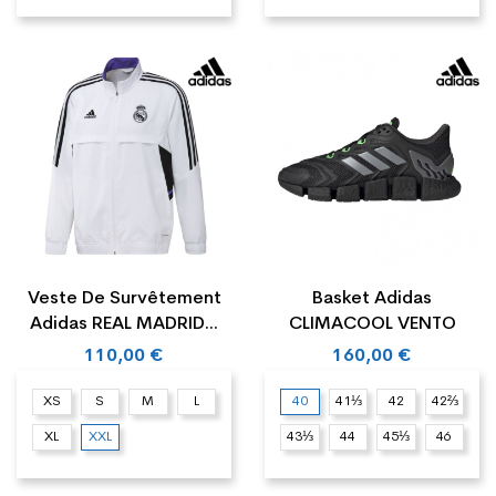
Veste De Survêtement
Basket Adidas
Adidas REAL MADRID...
CLIMACOOL VENTO
110,00 €
160,00 €
XS
S
M
L
40
41⅓
42
42⅔
XL
XXL
43⅓
44
45⅓
46