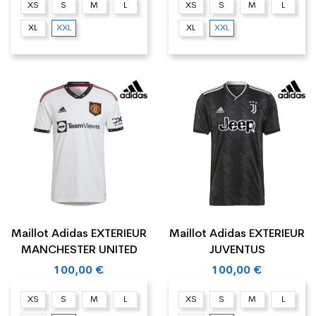
XS
S
M
L
XS
S
M
L
XL
XXL
XL
XXL
Maillot Adidas EXTERIEUR
Maillot Adidas EXTERIEUR
MANCHESTER UNITED
JUVENTUS
100,00 €
100,00 €
XS
S
M
L
XS
S
M
L