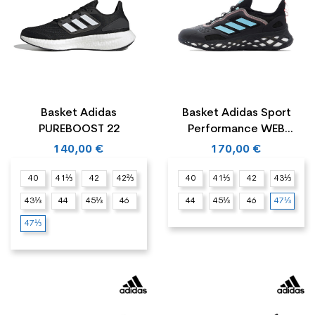
Basket Adidas
Basket Adidas Sport
PUREBOOST 22
Performance WEB
BOOST RUNNING
140,00 €
170,00 €
40
41⅓
42
42⅔
40
41⅓
42
43⅓
43⅓
44
45⅓
46
44
45⅓
46
47⅓
47⅓