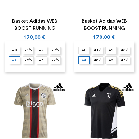
Basket Adidas WEB
Basket Adidas WEB
BOOST RUNNING
BOOST RUNNING
170,00 €
170,00 €
40
41⅓
42
43⅓
40
41⅓
42
43⅓
44
45⅓
46
47⅓
44
45⅓
46
47⅓