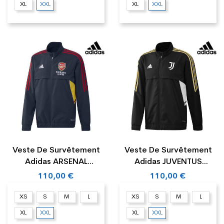
XL
XXL
XL
XXL
Veste De Survêtement
Veste De Survêtement
Adidas ARSENAL
Adidas JUVENTUS
PRESENTATION
PRESENTATION
110,00 €
110,00 €
XS
S
M
L
XS
S
M
L
XL
XXL
XL
XXL