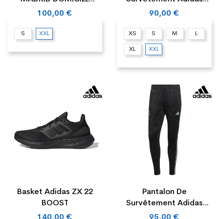
2022/2023
REAL MADRID...
100,00 €
90,00 €
S
XXL
XS
S
M
L
XL
XXL
Basket Adidas ZX 22
Pantalon De
BOOST
Survêtement Adidas
REAL MADRID...
140,00 €
95,00 €