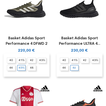
Basket Adidas Sport
Basket Adidas Sport
Performance 4 DFWD 2
Performance ULTRA 4D
FWD
220,00 €
230,00 €
40
41⅓
42
43⅓
40
41⅓
42
43⅓
44
45⅓
48
44
46