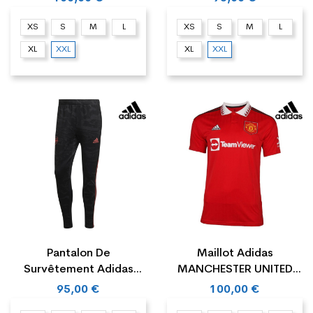
XS
S
M
L
XS
S
M
L
XL
XXL
XL
XXL
Pantalon De
Maillot Adidas
Survêtement Adidas
MANCHESTER UNITED
ARSENAL
DOMICILE 22/23
95,00 €
100,00 €