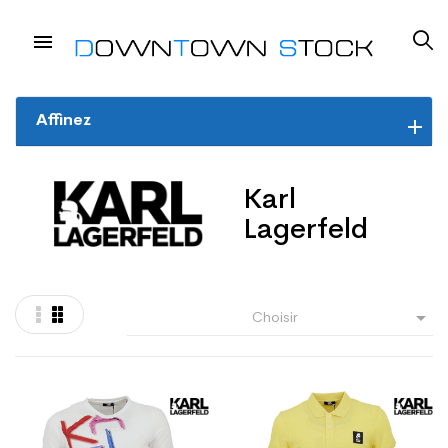
Affinez
Karl
Lagerfeld

Choisir