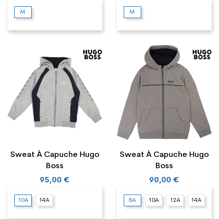
M
M
Sweat À Capuche Hugo
Sweat À Capuche Hugo
Boss
Boss
95,00 €
90,00 €
10A
14A
8A
10A
12A
14A