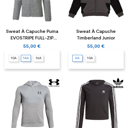
Sweat À Capuche Puma
Sweat À Capuche
EVOSTRIPE FULL-ZIP
Timberland Junior
Junior
55,00 €
55,00 €
10A
14A
16A
6A
10A