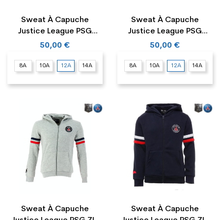
Sweat À Capuche
Sweat À Capuche
Justice League PSG
Justice League PSG
NEYMAR...
NEYMAR...
50,00 €
50,00 €
8A
10A
12A
14A
8A
10A
12A
14A
Sweat À Capuche
Sweat À Capuche