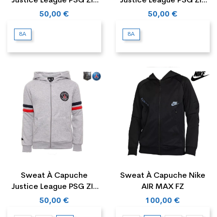
Justice League PSG ZIP
Justice League PSG ZIP
MBAPPE...
NEYMAR...
50,00 €
50,00 €
8A
8A
Sweat À Capuche
Sweat À Capuche Nike
Justice League PSG ZIP
AIR MAX FZ
NEYMAR...
50,00 €
100,00 €