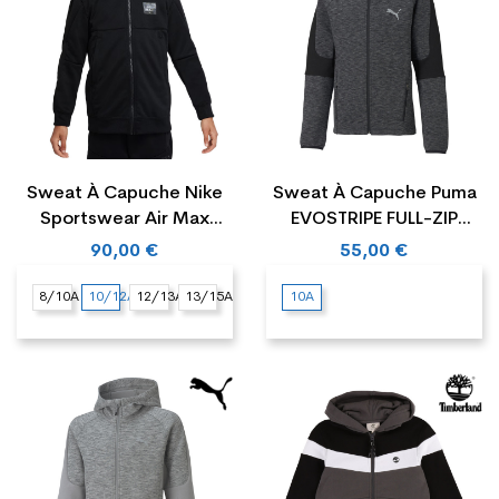
Sweat À Capuche Nike
Sweat À Capuche Puma
Sportswear Air Max
EVOSTRIPE FULL-ZIP
Junior
Junior
90,00 €
55,00 €
8/10A
10/12A
12/13A
13/15A
10A