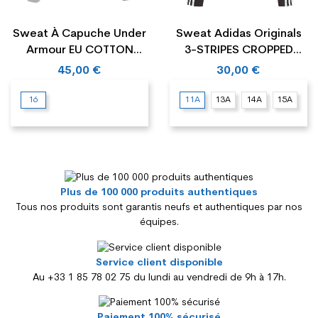
Sweat À Capuche Under
Sweat Adidas Originals
Armour EU COTTON
3-STRIPES CROPPED
FLEECE
Junior
45,00 €
30,00 €
16
11A
13A
14A
15A
Plus de 100 000 produits authentiques
Tous nos produits sont garantis neufs et authentiques par nos
équipes.
Service client disponible
Au +33 1 85 78 02 75 du lundi au vendredi de 9h à 17h.
Paiement 100% sécurisé