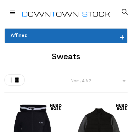
Affinez
Sweats

Nom, A à Z