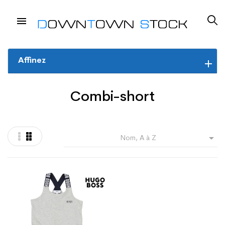
Affinez
Combi-short

Nom, A à Z