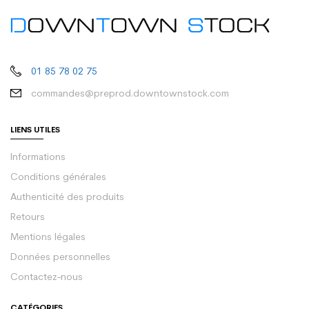
01 85 78 02 75
commandes@preprod.downtownstock.com
LIENS UTILES
Informations
Conditions générales
Authenticité des produits
Retours
Mentions légales
Données personnelles
Contactez-nous
CATÉGORIES