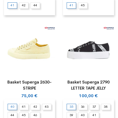
41
42
44
41
45
Basket Superga 2630-
Basket Superga 2790
STRIPE
LETTER TAPE JELLY
75,00 €
100,00 €
40
41
42
43
35
36
37
38
44
45
46
39
40
41