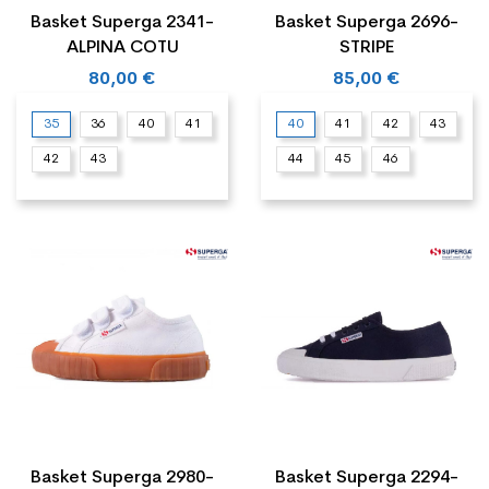
Basket Superga 2341-
Basket Superga 2696-
ALPINA COTU
STRIPE
80,00 €
85,00 €
35
36
40
41
40
41
42
43
42
43
44
45
46
Basket Superga 2980-
Basket Superga 2294-