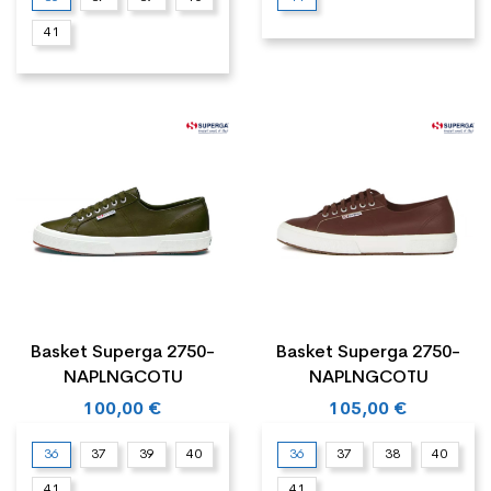
41
Basket Superga 2750-
Basket Superga 2750-
NAPLNGCOTU
NAPLNGCOTU
100,00 €
105,00 €
36
37
39
40
36
37
38
40
41
41