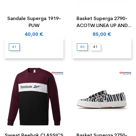
Sandale Superga 1919-
Basket Superga 2790-
PUW
ACOTW LINEA UP AND
DOWN
40,00 €
85,00 €
41
40
41
Sweat Reebok CLASSICS
Basket Superga 2750-