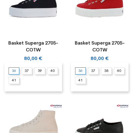
Basket Superga 2705-
Basket Superga 2705-
COTW
COTW
80,00 €
80,00 €
36
37
39
40
36
37
38
40
41
41