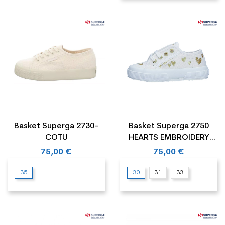
Basket Superga 2730-
Basket Superga 2750
COTU
HEARTS EMBROIDERY
Cadet
75,00 €
75,00 €
35
30
31
33