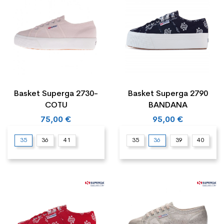
Basket Superga 2730-
Basket Superga 2790
COTU
BANDANA
75,00 €
95,00 €
35
36
41
35
36
39
40