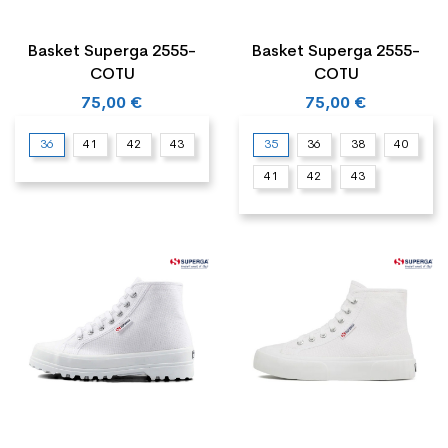
Basket Superga 2555-
Basket Superga 2555-
COTU
COTU
75,00 €
75,00 €
36
41
42
43
35
36
38
40
41
42
43