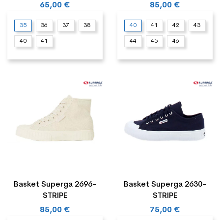
65,00 €
85,00 €
35
36
37
38
40
41
42
43
40
41
44
45
46
Basket Superga 2696-
Basket Superga 2630-
STRIPE
STRIPE
85,00 €
75,00 €