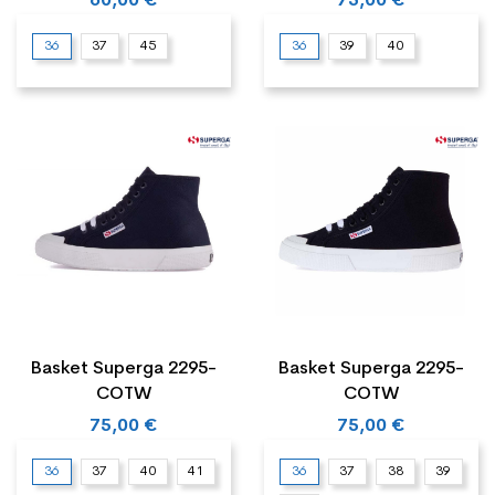
60,00 €
75,00 €
36
37
45
36
39
40
Basket Superga 2295-
Basket Superga 2295-
COTW
COTW
75,00 €
75,00 €
36
37
40
41
36
37
38
39