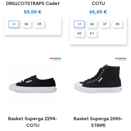
DRILLCOTSTRAPS Cadet
COTU
50,00 €
65,00 €
32
34
35
35
36
37
38
40
41
Basket Superga 2294-
Basket Superga 2696-
COTU
STRIPE