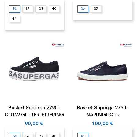
36
37
38
40
36
37
41
Basket Superga 2790-
Basket Superga 2750-
COTW GLITTERLETTERING
NAPLNGCOTU
90,00 €
100,00 €
36
37
39
40
41