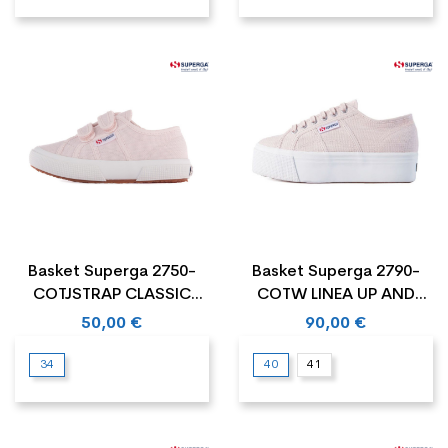
Basket Superga 2750-
Basket Superga 2790-
COTJSTRAP CLASSIC
COTW LINEA UP AND
Cadet
DOWN
50,00 €
90,00 €
34
40
41