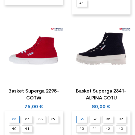
41
Basket Superga 2295-
Basket Superga 2341-
COTW
ALPINA COTU
75,00 €
80,00 €
36
37
38
39
36
37
38
39
40
41
40
41
42
43