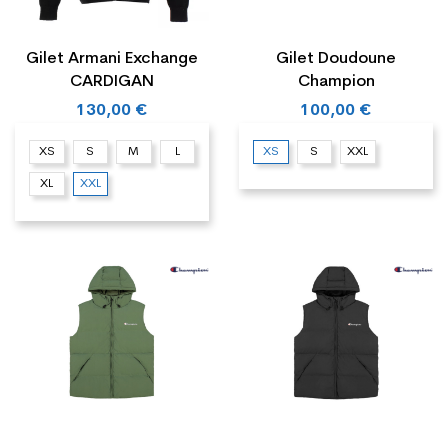
Gilet Armani Exchange
Gilet Doudoune
CARDIGAN
Champion
130,00 €
100,00 €
XS
S
M
L
XS
S
XXL
XL
XXL