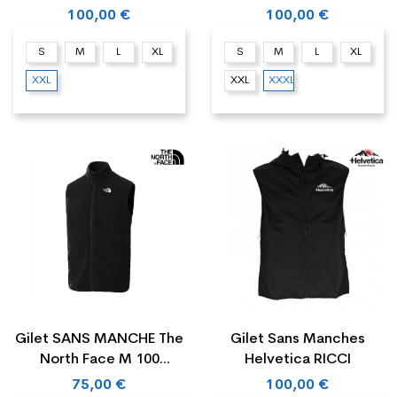
100,00 €
100,00 €
S
M
L
XL
S
M
L
XL
XXL
XXL
XXXL
Gilet SANS MANCHE The
Gilet Sans Manches
North Face M 100
Helvetica RICCI
GLACIER
75,00 €
100,00 €