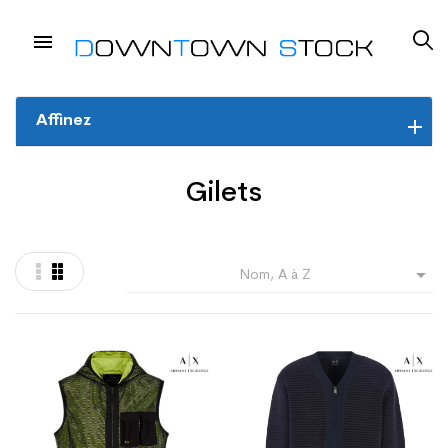
Affinez
Gilets

Nom, A à Z