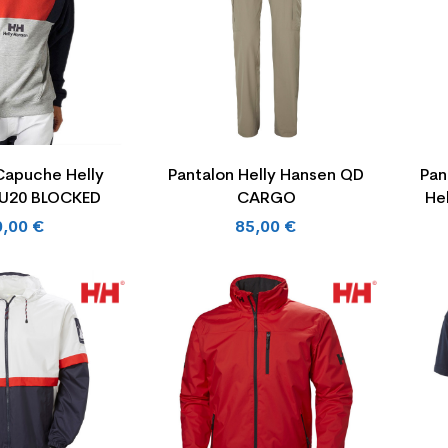
Capuche Helly
Pantalon Helly Hansen QD
Pan
YU20 BLOCKED
CARGO
He
0,00 €
85,00 €