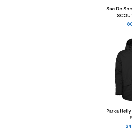
Sac De Spo
SCOUT
8
Parka Hell
F
24