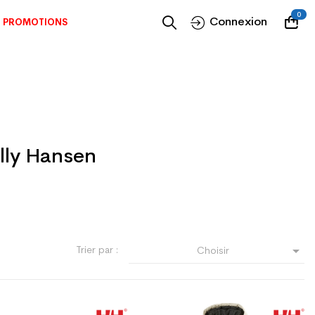
0
Connexion
PROMOTIONS
lly Hansen

Trier par :
Choisir