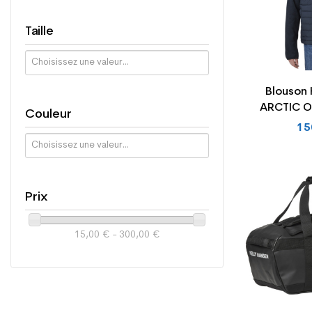
Taille
Blouson 
ARCTIC O
Couleur
INS
15
Prix
15,00 € - 300,00 €