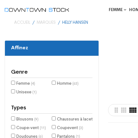
FEMME
HO
ACCUEIL
MARQUES
HELLY HANSEN
Affinez
Genre
Femme
Homme
(4)
(63)
Unisexe
(1)
Types
Blousons
Chaussures à lacets
(9)
(1)
Coupe-vent
Coupevent
(11)
(3)
Doudounes
Pantalons
(6)
(1)