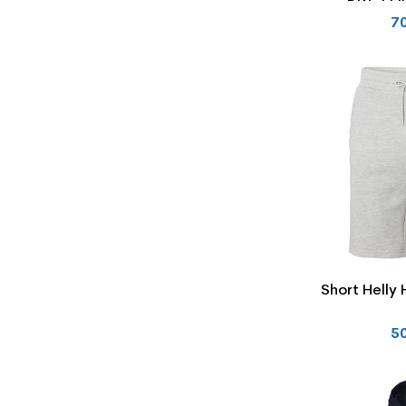
7
Short Helly
5