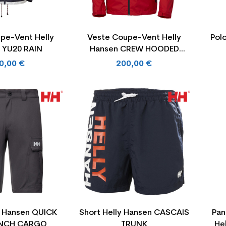
pe-Vent Helly
Veste Coupe-Vent Helly
Pol
 YU20 RAIN
Hansen CREW HOODED
MIDLAYER
0,00 €
200,00 €
y Hansen QUICK
Short Helly Hansen CASCAIS
Pan
 INCH CARGO
TRUNK
He