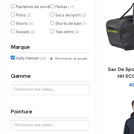
Pantalons de survêtement
Parkas
(2)
(17)
Polos
Sacs de sport
(2)
(2)
Shorts
Shorts de bain
(5)
(1)
Sweats
Tee-shirts
(3)
(4)
Marque
Helly Hansen
(68)
Réinitialiser ce groupe
Sac De Spo
Gamme
HH SC
4
Pointure