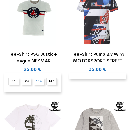
Tee-Shirt PSG Justice
Tee-Shirt Puma BMW M
League NEYMAR
MOTORSPORT STREET
BATMAN Junior
AOP Junior
25,00 €
35,00 €
8A
10A
12A
14A