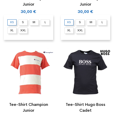
Junior
Junior
30,00 €
30,00 €
XS
S
M
L
XS
S
M
L
XL
XXL
XL
XXL
Tee-Shirt Champion
Tee-Shirt Hugo Boss
Junior
Cadet