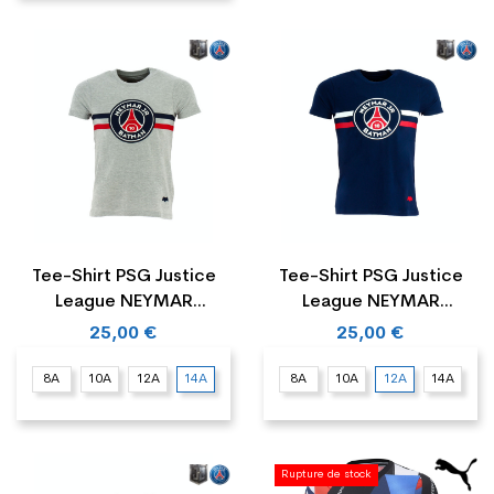
Tee-Shirt PSG Justice
Tee-Shirt PSG Justice
League NEYMAR
League NEYMAR
BATMAN Junior
BATMAN Junior
25,00 €
25,00 €
8A
10A
12A
14A
8A
10A
12A
14A
Rupture de stock