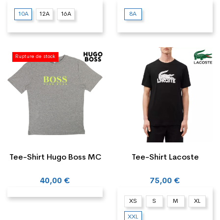
10A
12A
16A
8A
Rupture de stock
Tee-Shirt Hugo Boss MC
Tee-Shirt Lacoste
40,00 €
75,00 €
XS
S
M
XL
XXL