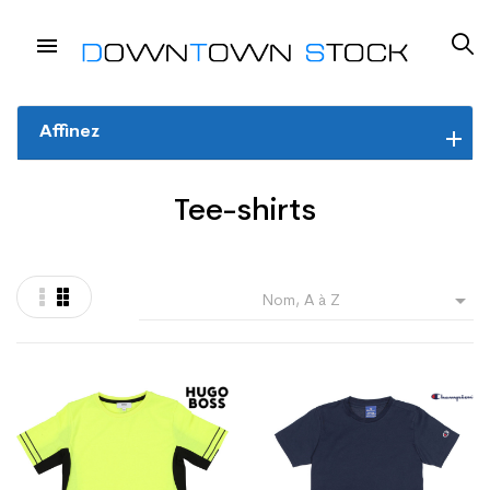
Affinez
Tee-shirts

Nom, A à Z