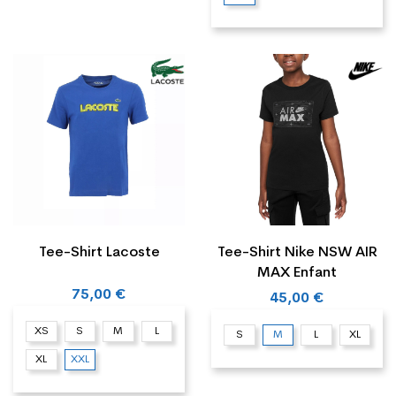
Tee-Shirt Lacoste
Tee-Shirt Nike NSW AIR
MAX Enfant
75,00 €
45,00 €
XS
S
M
L
S
M
L
XL
XL
XXL