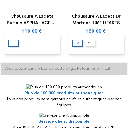
Chaussure À Lacets
Chaussure À Lacets Dr
Buffalo ASPHA LACE UP
Martens 1461 HEARTS
HI
110,00 €
180,00 €
40
36
41
Vous avez atteint le bas de cette page.
Retourner en haut
Plus de 100 000 produits authentiques
Tous nos produits sont garantis neufs et authentiques par nos
équipes.
Service client disponible
Au +33 1 85 78 02 75 du lundi au vendredi de 9h à 17h.