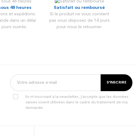
sous 48 heures
Satisfait ou remboursé
ons et expédions
Si le produit ne vous convient
nde dans un délai
pas vous disposez de 14 jours
 jours ouvrés.
pour nous le retourner.
S'INSCRIRE
En m'inscrivant à la newsletter, j'accepte que les données
saisies soient utilisées dans le cadre du traitement de ma
demande.