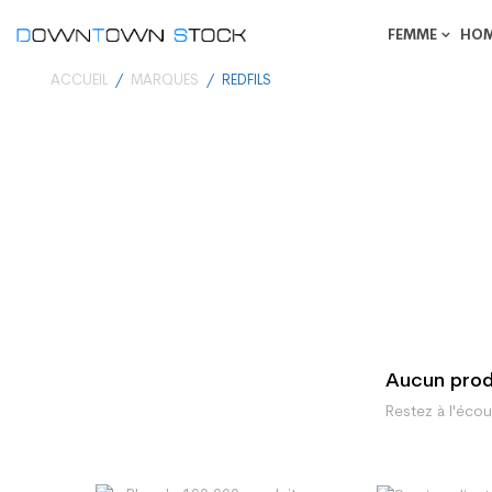
FEMME
HO
ACCUEIL
MARQUES
REDFILS
Aucun prod
Restez à l'écou