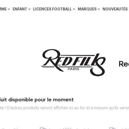
MME
ENFANT
LICENCES FOOTBALL
MARQUES
NOUVEAUTÉS
Re
uit disponible pour le moment
te ! D'autres produits seront affichés ici au fur et à mesure qu'ils sero