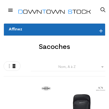
Affinez
Sacoches

Nom, A à Z