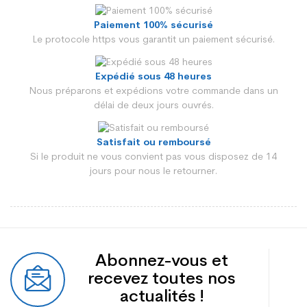
Matière textile
Nylon
Paiement 100% sécurisé
Collection
Automne Hiver 2024/2025
Le protocole https vous garantit un paiement sécurisé.
Gamme
Mc Murdo
Expédié sous 48 heures
Type produit
Parkas enfant
Nous préparons et expédions votre commande dans un
délai de deux jours ouvrés.
Satisfait ou remboursé
Si le produit ne vous convient pas vous disposez de 14
jours pour nous le retourner.
Abonnez-vous et
recevez toutes nos
actualités !