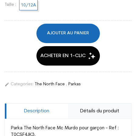
Taille :
10/12A
AJOUTER AU PANIER
edit
Categories:
The North Face
,
Parkas
Description
Détails du produit
Parka The North Face Mc Murdo pour garçon - Ref :
T0CSF4JK3.