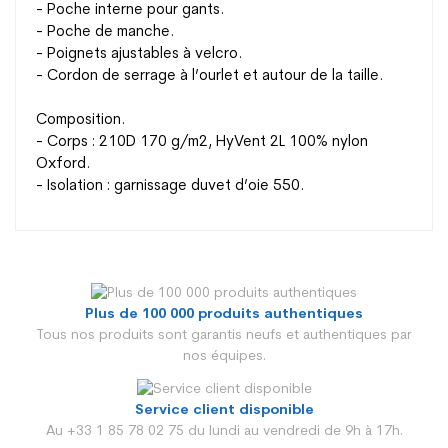
- Poche interne pour gants.
- Poche de manche.
- Poignets ajustables à velcro.
- Cordon de serrage à l’ourlet et autour de la taille.
Composition.
- Corps : 210D 170 g/m2, HyVent 2L 100% nylon
Oxford.
- Isolation : garnissage duvet d’oie 550.
Plus de 100 000 produits authentiques
Genre
Enfant
Tous nos produits sont garantis neufs et authentiques par
nos équipes.
Age
Enfant
Couleur
Noir
Service client disponible
Au +33 1 85 78 02 75 du lundi au vendredi de 9h à 17h.