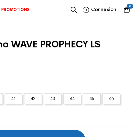
0
Connexion
PROMOTIONS
uno WAVE PROPHECY LS
41
42
43
44
45
46