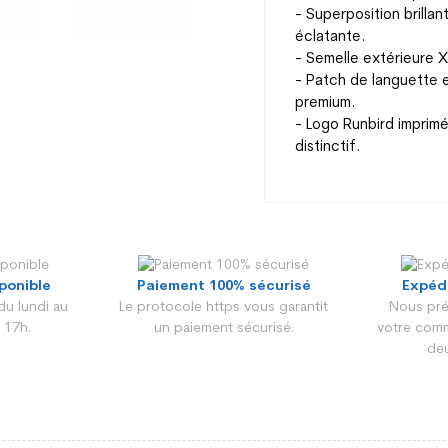
- Superposition brilla
éclatante.
- Semelle extérieure 
- Patch de languette 
premium.
- Logo Runbird imprimé
distinctif.
Genre
sponible
Paiement 100% sécurisé
Expéd
du lundi au
Le protocole https vous garantit
Nous pré
Age
 17h.
un paiement sécurisé.
votre comm
deu
Couleur
Matière chaussure