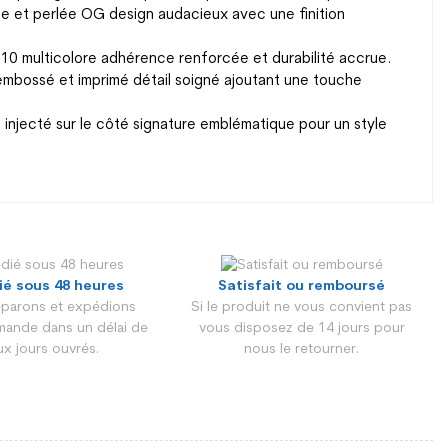
nte et perlée OG design audacieux avec une finition
X10 multicolore adhérence renforcée et durabilité accrue.
embossé et imprimé détail soigné ajoutant une touche
 injecté sur le côté signature emblématique pour un style
Homme
ié sous 48 heures
Satisfait ou remboursé
parons et expédions
Si le produit ne vous convient pas
Adulte
ande dans un délai de
vous disposez de 14 jours pour
x jours ouvrés.
nous le retourner.
NOIR ET ARGENT
Mesh, Synthétique