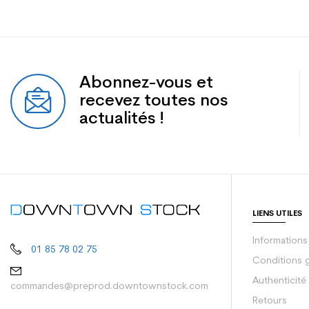
Abonnez-vous et
recevez toutes nos
actualités !
LIENS UTILES
Informations
01 85 78 02 75
Conditions 
Authenticité
commandes@preprod.downtownstock.com
Retours