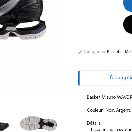
edit
Categories:
Baskets
,
Miz
Descript
Basket Mizuno WAVE 
Couleur : Noir, Argent.
Détails.
- Tissu en mesh synthé